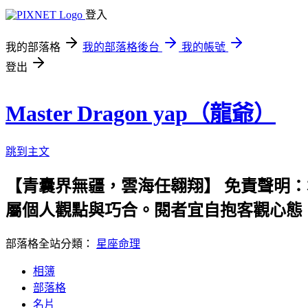
登入
我的部落格
我的部落格後台
我的帳號
登出
Master Dragon yap（龍爺）
跳到主文
【青囊界無疆，雲海任翱翔】 免責聲明
屬個人觀點與巧合。閱者宜自抱客觀心態
部落格全站分類：
星座命理
相簿
部落格
名片