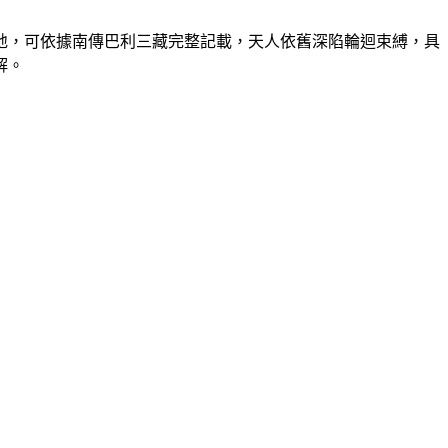
地，可依據南傳巴利三藏完整記載，天人依舊深陷輪迴束縛，具
解。