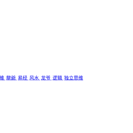
思維
龍爺
易经
风水
龙爷
逻辑
独立思维