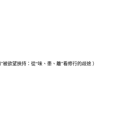
知
”
被欲望挾持：從
“
味、患、離
”
看修行的歧途 ）