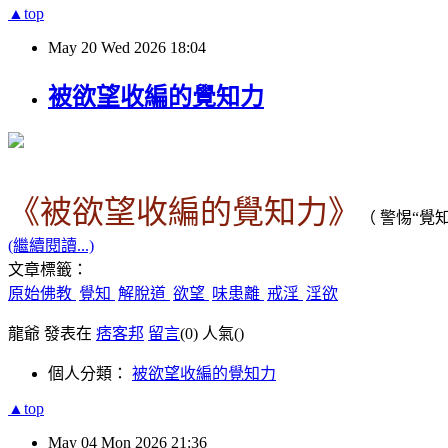
▲top
May
20
Wed
2026
18:04
被欲望收編的覺知力
《被欲望收編的覺知力》
（ 警惕
“
覺
(繼續閱讀...)
文章標籤：
原始佛教
覺知
解脫道
欲望
味患離
戒淫
淫欲
龍爺 發表在
痞客邦
留言
(0)
人氣(
)
個人分類：
被欲望收編的覺知力
▲top
May
04
Mon
2026
21:36