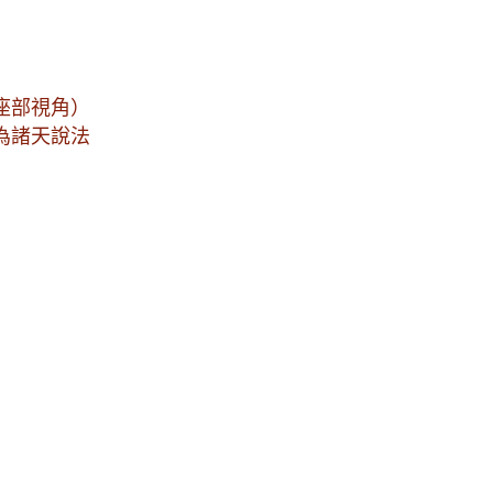
座部視角）
為諸天說法