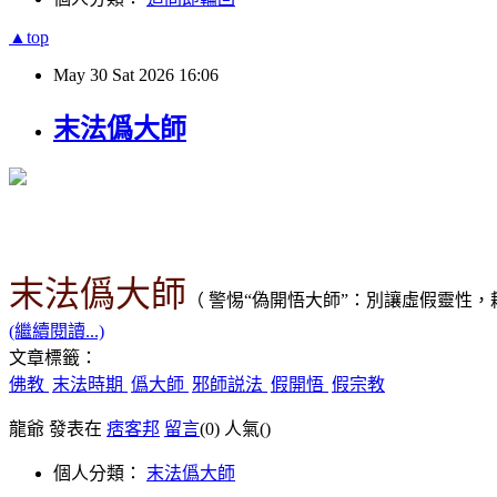
▲top
May
30
Sat
2026
16:06
末法僞大師
末法僞大師
（
警惕“偽開悟大師”：別讓虛假靈性
(繼續閱讀...)
文章標籤：
佛教
末法時期
僞大師
邪師説法
假開悟
假宗教
龍爺 發表在
痞客邦
留言
(0)
人氣(
)
個人分類：
末法僞大師