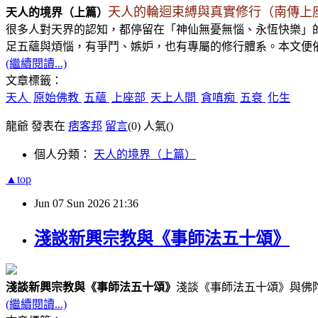
天人的輪迴束縛與真實修行（南傳上
天人的境界（
上篇
）
很多人對天界的認知，都停留在「神仙無憂無惱、永恆快樂」
足五蘊與煩惱，有爭鬥、嫉妒，也有專屬的修行體系。本文便
(繼續閱讀...)
文章標籤：
天人
原始佛教
五蘊
上座部
天上人間
貪嗔痴
五衰
化生
龍爺 發表在
痞客邦
留言
(0)
人氣(
)
個人分類：
天人的境界（上篇）
▲top
Jun
07
Sun
2026
21:36
淺談新興宗教與《事師法五十頌》
淺談新興宗教與
《事師法五十頌》
淺談
《事師法五十頌》與佛
(繼續閱讀...)