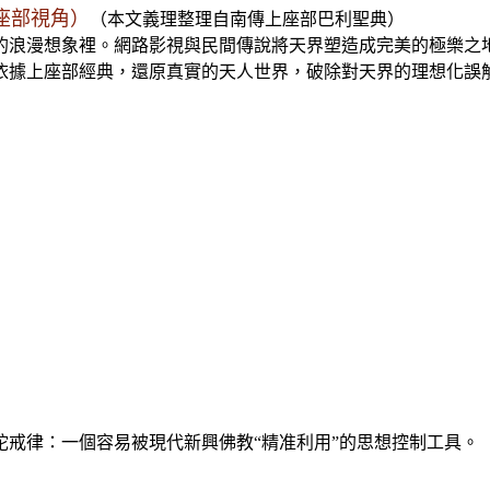
座部視角）
（
本文義理整理自南傳上座部巴利聖典）
的浪漫想象裡。網路影視與民間傳說將天界塑造成完美的極樂之
依據上座部經典，還原真實的天人世界，破除對天界的理想化誤
陀戒律：
一個容易
被現代新興佛教“精准利用”的思想控制工具
。