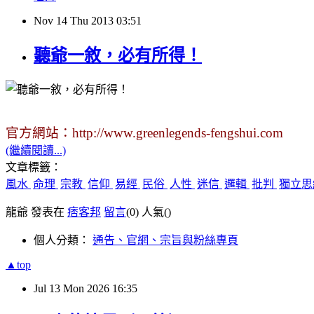
Nov
14
Thu
2013
03:51
聽爺一敘，必有所得！
官方網站：
http://www.greenlegends-fengshui.com
(繼續閱讀...)
文章標籤：
風水
命理
宗教
信仰
易經
民俗
人性
迷信
邏輯
批判
獨立
龍爺 發表在
痞客邦
留言
(0)
人氣(
)
個人分類：
通告、官網、宗旨與粉絲專頁
▲top
Jul
13
Mon
2026
16:35