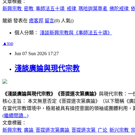
文章標籤：
新興宗教
密教
事師法五十頌
戒律
瑪哈迦葉尊者
佛陀戒律
龍爺 發表在
痞客邦
留言
(0)
人氣(
)
個人分類：
淺談新興宗教與《事師法五十頌》
▲top
Jun
07
Sun
2026
17:27
淺談廣論與現代宗教
《
淺談廣論與現代宗教
》
《菩提道次第廣論》
與現代宗教：一
核心主旨： 本文無意否定《菩提道次第廣論》（以下簡稱《
在當代宗教環境中，極易被具有操控意圖的領袖或團體利用，
(繼續閱讀...)
文章標籤：
新興宗教
廣論
菩提道次第廣論
菩提道次第
广论
新兴宗教