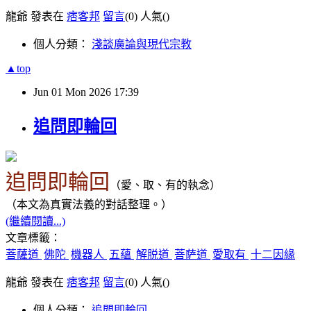
龍爺 發表在
痞客邦
留言
(0)
人氣(
)
個人分類：
淺談廣論與現代宗教
▲top
Jun
01
Mon
2026
17:39
追問即輪回
追問即輪回
（
愛、取、有的執念
）
（本文為真實法義
的
對話整理。）
(繼續閱讀...)
文章標籤：
菩薩道
佛陀
機器人
五蘊
解脱道
菩萨道
愛取有
十二因緣
龍爺 發表在
痞客邦
留言
(0)
人氣(
)
個人分類：
追問即輪回