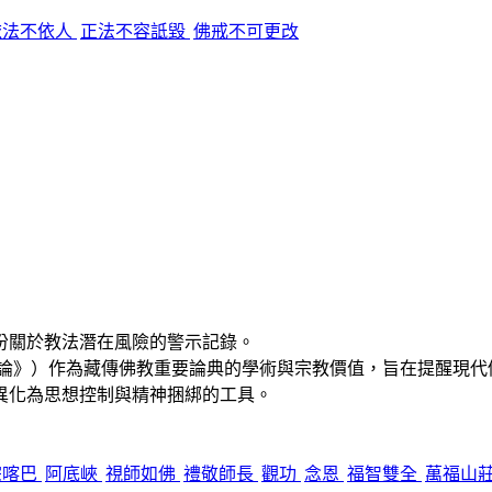
依法不依人
正法不容詆毀
佛戒不可更改
份關於教法潛在風險的警示記錄
。
廣論》）作為藏傳佛教重要論典的學術與宗教價值，旨在提醒現代
異化為思想控制與精神捆綁的工具。
宗喀巴
阿底峽
視師如佛
禮敬師長
觀功
念恩
福智雙全
萬福山