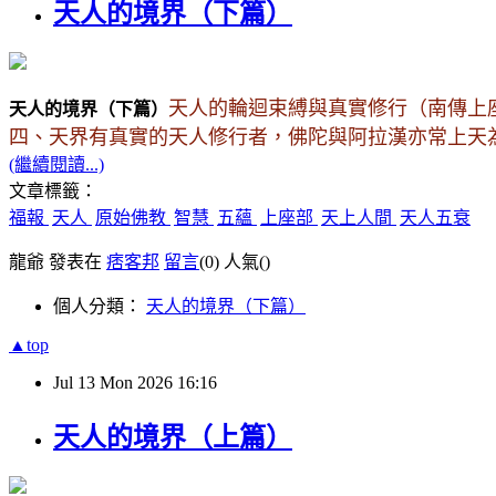
天人的境界（下篇）
天人的輪迴束縛與真實修行（南傳上
天人的境界（下
篇
）
四、天界有真實的天人修行者，佛陀與阿拉漢亦常上天
(繼續閱讀...)
文章標籤：
福報
天人
原始佛教
智慧
五蘊
上座部
天上人間
天人五衰
龍爺 發表在
痞客邦
留言
(0)
人氣(
)
個人分類：
天人的境界（下篇）
▲top
Jul
13
Mon
2026
16:16
天人的境界（上篇）