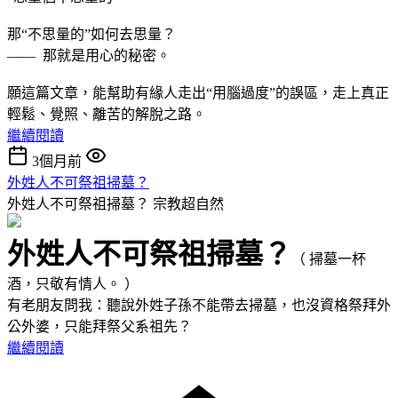
那“不思量的”如何去思量？
—— 那就是用心的秘密。
願這篇文章，能幫助有緣人走出“用腦過度”的誤區，走上真正
輕鬆、覺照、離苦的解脫之路。
繼續閱讀
3個月前
外姓人不可祭祖掃墓？
外姓人不可祭祖掃墓？
宗教超自然
外姓人不可祭祖掃墓？
（ 掃墓一杯
酒，只敬有情人。 ）
有老朋友問我：聽說外姓子孫不能帶去掃墓，也沒資格祭拜外
公外婆，只能拜祭父系祖先？
繼續閱讀