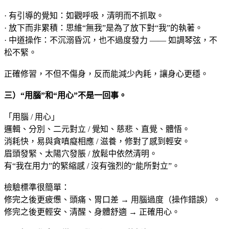
· 有引導的覺知：如觀呼吸，清明而不抓取。
· 放下而非累積：思維“無我”是為了放下對“我”的執著。
· 中道操作：不沉溺昏沉，也不過度發力 —— 如調琴弦，不
松不緊。
正確修習，不但不傷身，反而能減少內耗，讓身心更穩。
三）“用腦”和“用心”不是一回事。
「用腦 / 用心」
邏輯、分別、二元對立 / 覺知、慈悲、直覺、體悟。
消耗快，易與貪嗔癡相應 / 滋養，修對了感到輕安。
眉頭發緊、太陽穴發脹 / 放鬆中依然清明。
有“我在用力”的緊縮感 / 沒有強烈的“能所對立”。
檢驗標準很簡單：
修完之後更疲憊、頭痛、胃口差 → 用腦過度（操作錯誤）。
修完之後更輕安、清醒、身體舒適 → 正確用心。