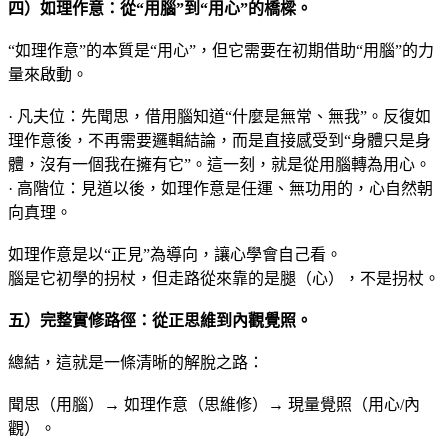
四）如理作意：從“用腦”到“用心”的橋樑
。
“如理作意”的本質是“用心”，但它需要在初期借助“用腦”的力
量來啟動。
· 凡夫位：先聞思，借用腦知道“什麼是無常、無我”。反復如
理作意後，不再需要邏輯結論，而是直接感受到“身體只是身
體，沒有一個我在擁有它”。這一刻，就是從用腦轉為用心。
· 高階位：見道以後，如理作意是任運、無功用的，心自然朝
向真理。
如理作意是以“正見”為導向，讓心學會自己看。
腦是它初學的拐杖，但走路從來靠的是腿（心），不是拐杖。
五）完整實修路徑：從正思維到內觀覺照。
總結，這就是一條清晰的解脫之路：
聞思（用腦）→ 如理作意（思維修）→ 現量覺照（用心/內
觀）。