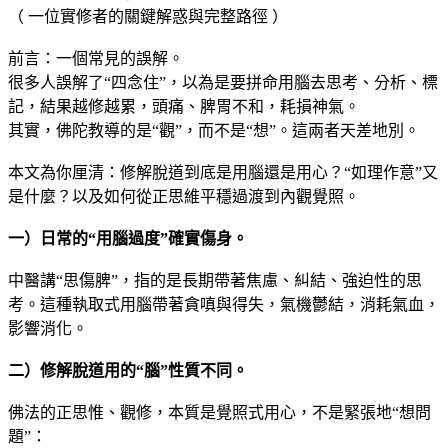
（ 一位實修者的關鍵解惑與完整路徑 ）
前言：一個常見的誤解。
很多人誤解了“四念住”，以為是要拼命用腦去思考、分析、標
記，結果越修越累，頭痛、脾胃不和，耗損神氣。
其實，佛陀教導的是“觀”，而不是“想”。這兩者天差地別。
本文為你厘清：修解脫道到底是用腦還是用心？“如理作意”又
是什麼？以及如何從正思維平穩過渡到內觀覺照。
一）日常的“用腦過度”確實傷身。
中醫講“思傷脾”，指的是長期帶著焦慮、糾結、強迫性的思
考。這種執取式用腦帶著貪嗔與得失，氣機鬱結，消耗氣血，
影響消化。
二）修解脫道用的“腦”性質不同。
佛法的正思惟、觀修，本質是覺照式用心，不是緊張地“想問
題”：