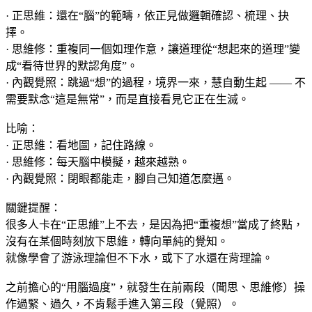
· 正思維：還在“腦”的範疇，依正見做邏輯確認、梳理、抉
擇。
· 思維修：重複同一個如理作意，讓道理從“想起來的道理”變
成“看待世界的默認角度”。
· 內觀覺照：跳過“想”的過程，境界一來，慧自動生起 —— 不
需要默念“這是無常”，而是直接看見它正在生滅。
比喻：
· 正思維：看地圖，記住路線。
· 思維修：每天腦中模擬，越來越熟。
· 內觀覺照：閉眼都能走，腳自己知道怎麼邁。
關鍵提醒：
很多人卡在“正思維”上不去，是因為把“重複想”當成了終點，
沒有在某個時刻放下思維，轉向單純的覺知。
就像學會了游泳理論但不下水，或下了水還在背理論。
之前擔心的“用腦過度”，就發生在前兩段（聞思、思維修）操
作過緊、過久，不肯鬆手進入第三段（覺照）。