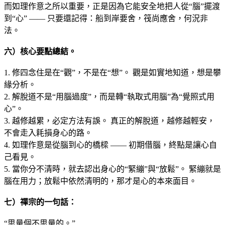
而如理作意之所以重要，正是因為它能安全地把人從“腦”擺渡
到“心” —— 只要還記得：船到岸要舍，筏尚應舍，何況非
法。
六）核心要點總結
。
1. 修四念住是在“觀”，不是在“想”。 觀是如實地知道，想是攀
緣分析。
2. 解脫道不是“用腦過度”，而是轉“執取式用腦”為“覺照式用
心”。
3. 越修越累，必定方法有誤。 真正的解脫道，越修越輕安，
不會走入耗損身心的路。
4. 如理作意是從腦到心的橋樑 —— 初期借腦，終點是讓心自
己看見。
5. 當你分不清時，就去認出身心的“緊繃”與“放鬆”。 緊繃就是
腦在用力；放鬆中依然清明的，那才是心的本來面目。
七）禪宗的一句話：
“思量個不思量的。”