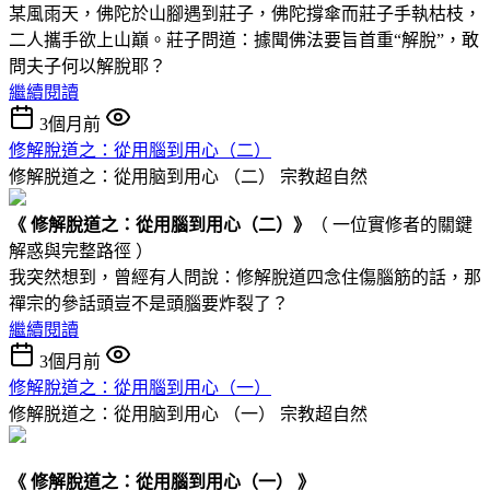
某風雨天，佛陀於山腳遇到莊子，佛陀撐傘而莊子手執枯枝，
二人攜手欲上山巔。莊子問道：據聞佛法要旨首重“解脫”，敢
問夫子何以解脫耶？
繼續閱讀
3個月前
修解脫道之：從用腦到用心 （二）
修解脱道之：從用脑到用心 （二）
宗教超自然
《 修解脫道
之：
從用腦到用心
（二）
》
（ 一位實修者的關鍵
解惑與完整路徑 ）
我突然想到，曾經有人問說：修解脫道四念住傷腦筋的話，那
禪宗的參話頭豈不是頭腦要炸裂了？
繼續閱讀
3個月前
修解脫道之：從用腦到用心（一）
修解脱道之：從用脑到用心 （一）
宗教超自然
《 修解脫道之：從用腦到用心（一） 》