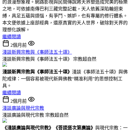
的浪漫想象裡。網路影視與民間傳說將天界塑造成完美的極樂
之地，可依據南傳巴利三藏完整記載，天人依舊深陷輪迴束
縛，具足五蘊與煩惱，有爭鬥、嫉妒，也有專屬的修行體系。
本文便依據上座部經典，還原真實的天人世界，破除對天界的
理想化誤解。
繼續閱讀
2個月前
淺談新興宗教與《事師法五十頌》
淺談新興宗教與《事師法五十頌》
宗教超自然
淺談新興宗教與
《事師法五十頌》
淺談《事師法五十頌》與佛
陀戒律：一個容易被現代新興佛教“精准利用”的思想控制工
具。
繼續閱讀
2個月前
淺談廣論與現代宗教
淺談廣論與現代宗教
宗教超自然
《
淺談廣論與現代宗教
》
《菩提道次第廣論》
與現代宗教：一