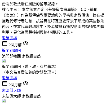
份關於教法潛在風險的警示記錄。
核心主旨： 本文無意否定《菩提道次第廣論》（以下簡稱
《廣論》）作為藏傳佛教重要論典的學術與宗教價值，旨在提
醒現代修行者注意：該論典在特定歷史背景下形成的某些教法
內容，在當代宗教環境中，極易被具有操控意圖的領袖或團體
利用，異化為思想控制與精神捆綁的工具。
繼續閱讀
2個月前
追問即輪回
追問即輪回
宗教超自然
追問即輪回（愛、取、有的執念）
（本文為真實法義的對話整理。）
繼續閱讀
2個月前
末法僞大師
末法僞大師
宗教超自然