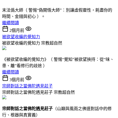
末法僞大師（ 警惕“偽開悟大師”：別讓虛假靈性，耗盡你的
時間、金錢與初心 ）。
繼續閱讀
2個月前
被欲望收編的覺知力
被欲望收編的覺知力
宗教超自然
《被欲望收編的覺知力》（ 警惕“覺知”被欲望挾持：從“味、
患、離”看修行的歧途 ）
繼續閱讀
3個月前
宗師對話之當佛陀遇見莊子
宗師對話之當佛陀遇見莊子
宗教超自然
宗師對話
之
當佛陀遇見莊子
（山巔與風雨之佛道對話中的修
行、根器與真實義）