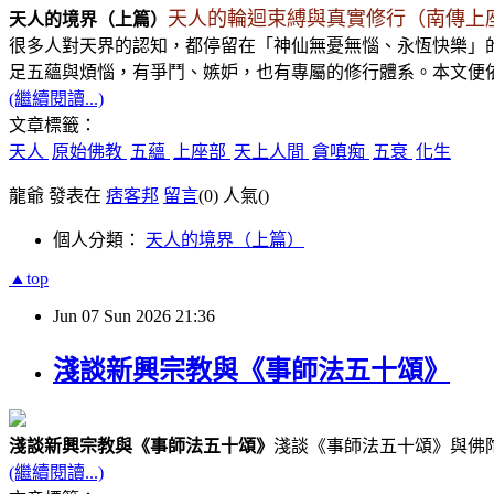
天人的輪迴束縛與真實修行（南傳上
天人的境界（
上篇
）
很多人對天界的認知，都停留在「神仙無憂無惱、永恆快樂」
足五蘊與煩惱，有爭鬥、嫉妒，也有專屬的修行體系。本文便
(繼續閱讀...)
文章標籤：
天人
原始佛教
五蘊
上座部
天上人間
貪嗔痴
五衰
化生
龍爺 發表在
痞客邦
留言
(0)
人氣(
)
個人分類：
天人的境界（上篇）
▲top
Jun
07
Sun
2026
21:36
淺談新興宗教與《事師法五十頌》
淺談新興宗教與
《事師法五十頌》
淺談
《事師法五十頌》與佛
(繼續閱讀...)