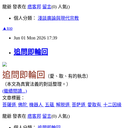
龍爺 發表在
痞客邦
留言
(0)
人氣(
)
個人分類：
淺談廣論與現代宗教
▲top
Jun
01
Mon
2026
17:39
追問即輪回
追問即輪回
（
愛、取、有的執念
）
（本文為真實法義
的
對話整理。）
(繼續閱讀...)
文章標籤：
菩薩道
佛陀
機器人
五蘊
解脱道
菩萨道
愛取有
十二因緣
龍爺 發表在
痞客邦
留言
(0)
人氣(
)
個人分類：
追問即輪回