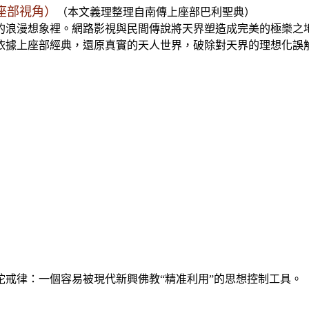
座部視角）
（
本文義理整理自南傳上座部巴利聖典）
的浪漫想象裡。網路影視與民間傳說將天界塑造成完美的極樂之
依據上座部經典，還原真實的天人世界，破除對天界的理想化誤
陀戒律：
一個容易
被現代新興佛教“精准利用”的思想控制工具
。