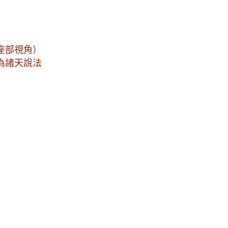
座部視角）
為諸天說法