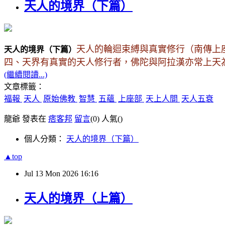
天人的境界（下篇）
天人的輪迴束縛與真實修行（南傳上
天人的境界（下
篇
）
四、天界有真實的天人修行者，佛陀與阿拉漢亦常上天
(繼續閱讀...)
文章標籤：
福報
天人
原始佛教
智慧
五蘊
上座部
天上人間
天人五衰
龍爺 發表在
痞客邦
留言
(0)
人氣(
)
個人分類：
天人的境界（下篇）
▲top
Jul
13
Mon
2026
16:16
天人的境界（上篇）