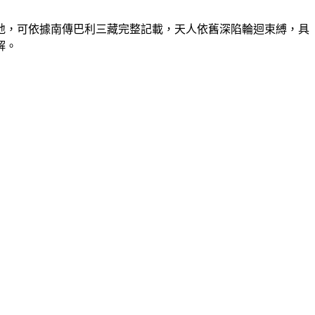
地，可依據南傳巴利三藏完整記載，天人依舊深陷輪迴束縛，具
解。