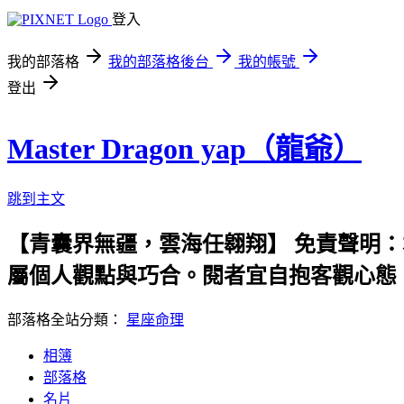
登入
我的部落格
我的部落格後台
我的帳號
登出
Master Dragon yap（龍爺）
跳到主文
【青囊界無疆，雲海任翱翔】 免責聲明
屬個人觀點與巧合。閱者宜自抱客觀心態
部落格全站分類：
星座命理
相簿
部落格
名片