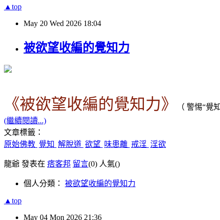
▲top
May
20
Wed
2026
18:04
被欲望收編的覺知力
《被欲望收編的覺知力》
（ 警惕
“
覺
(繼續閱讀...)
文章標籤：
原始佛教
覺知
解脫道
欲望
味患離
戒淫
淫欲
龍爺 發表在
痞客邦
留言
(0)
人氣(
)
個人分類：
被欲望收編的覺知力
▲top
May
04
Mon
2026
21:36