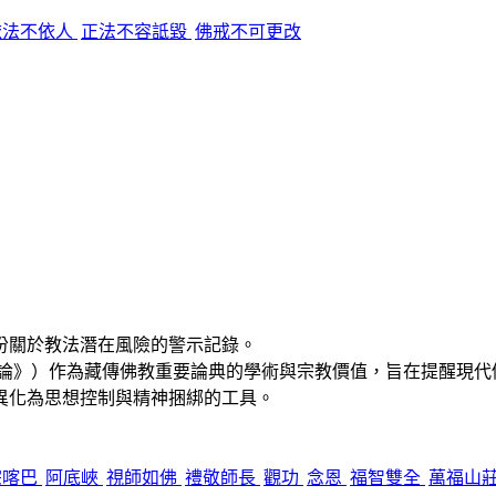
依法不依人
正法不容詆毀
佛戒不可更改
份關於教法潛在風險的警示記錄
。
廣論》）作為藏傳佛教重要論典的學術與宗教價值，旨在提醒現代
異化為思想控制與精神捆綁的工具。
宗喀巴
阿底峽
視師如佛
禮敬師長
觀功
念恩
福智雙全
萬福山