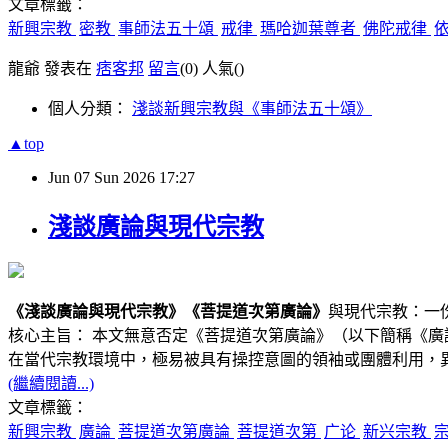
文章標籤：
新興宗教
密教
事師法五十頌
戒律
瑪哈迦葉尊者
佛陀戒律
龍爺 發表在
痞客邦
留言
(0)
人氣(
)
個人分類：
淺談新興宗教與《事師法五十頌》
▲top
Jun
07
Sun
2026
17:27
淺談廣論與現代宗教
《
淺談廣論與現代宗教
》
《菩提道次第廣論》
與現代宗教：一
核心主旨： 本文無意否定《菩提道次第廣論》（以下簡稱《
在當代宗教環境中，極易被具有操控意圖的領袖或團體利用，
(繼續閱讀...)
文章標籤：
新興宗教
廣論
菩提道次第廣論
菩提道次第
广论
新兴宗教