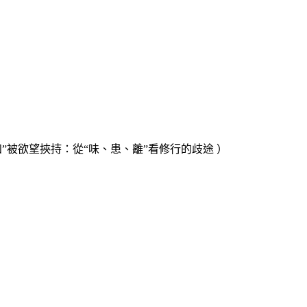
知
”
被欲望挾持：從
“
味、患、離
”
看修行的歧途 ）