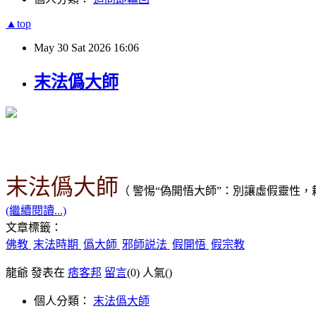
▲top
May
30
Sat
2026
16:06
末法僞大師
末法僞大師
（
警惕“偽開悟大師”：別讓虛假靈性
(繼續閱讀...)
文章標籤：
佛教
末法時期
僞大師
邪師説法
假開悟
假宗教
龍爺 發表在
痞客邦
留言
(0)
人氣(
)
個人分類：
末法僞大師