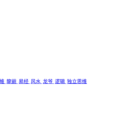
思維
龍爺
易经
风水
龙爷
逻辑
独立思维