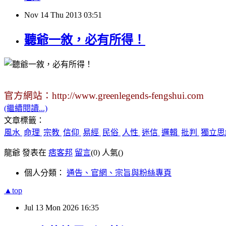
Nov
14
Thu
2013
03:51
聽爺一敘，必有所得！
官方網站：
http://www.greenlegends-fengshui.com
(繼續閱讀...)
文章標籤：
風水
命理
宗教
信仰
易經
民俗
人性
迷信
邏輯
批判
獨立
龍爺 發表在
痞客邦
留言
(0)
人氣(
)
個人分類：
通告、官網、宗旨與粉絲專頁
▲top
Jul
13
Mon
2026
16:35