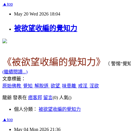
▲top
May
20
Wed
2026
18:04
被欲望收編的覺知力
《被欲望收編的覺知力》
（ 警惕
“
覺
(繼續閱讀...)
文章標籤：
原始佛教
覺知
解脫道
欲望
味患離
戒淫
淫欲
龍爺 發表在
痞客邦
留言
(0)
人氣(
)
個人分類：
被欲望收編的覺知力
▲top
May
04
Mon
2026
21:36