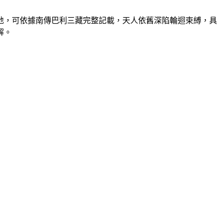
地，可依據南傳巴利三藏完整記載，天人依舊深陷輪迴束縛，具
解。