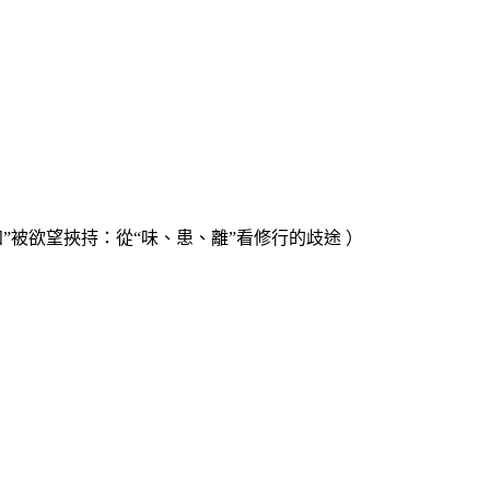
知
”
被欲望挾持：從
“
味、患、離
”
看修行的歧途 ）