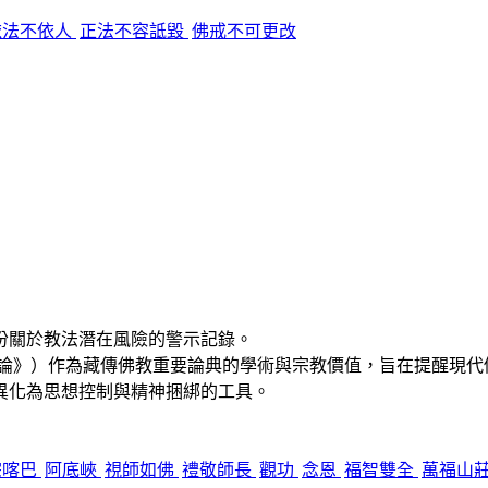
依法不依人
正法不容詆毀
佛戒不可更改
份關於教法潛在風險的警示記錄
。
廣論》）作為藏傳佛教重要論典的學術與宗教價值，旨在提醒現代
異化為思想控制與精神捆綁的工具。
宗喀巴
阿底峽
視師如佛
禮敬師長
觀功
念恩
福智雙全
萬福山