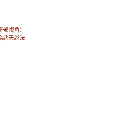
座部視角）
為諸天說法