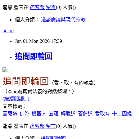
龍爺 發表在
痞客邦
留言
(0)
人氣(
)
個人分類：
淺談廣論與現代宗教
▲top
Jun
01
Mon
2026
17:39
追問即輪回
追問即輪回
（
愛、取、有的執念
）
（本文為真實法義
的
對話整理。）
(繼續閱讀...)
文章標籤：
菩薩道
佛陀
機器人
五蘊
解脱道
菩萨道
愛取有
十二因緣
龍爺 發表在
痞客邦
留言
(0)
人氣(
)
個人分類：
追問即輪回