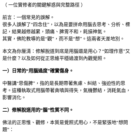
（ 一位實修者的關鍵解惑與完整路徑 ）
前言：一個常見的誤解。
很多人誤解了“四念住”，以為是要拼命用腦去思考、分析、標
記，結果越修越累，頭痛、脾胃不和，耗損神氣。
其實，佛陀教導的是“觀”，而不是“想”。這兩者天差地別。
本文為你厘清：修解脫道到底是用腦還是用心？“如理作意”又
是什麼？以及如何從正思維平穩過渡到內觀覺照。
一）日常的“用腦過度”確實傷身。
中醫講“思傷脾”，指的是長期帶著焦慮、糾結、強迫性的思
考。這種執取式用腦帶著貪嗔與得失，氣機鬱結，消耗氣血，
影響消化。
二）修解脫道用的“腦”性質不同。
佛法的正思惟、觀修，本質是覺照式用心，不是緊張地“想問
題”：