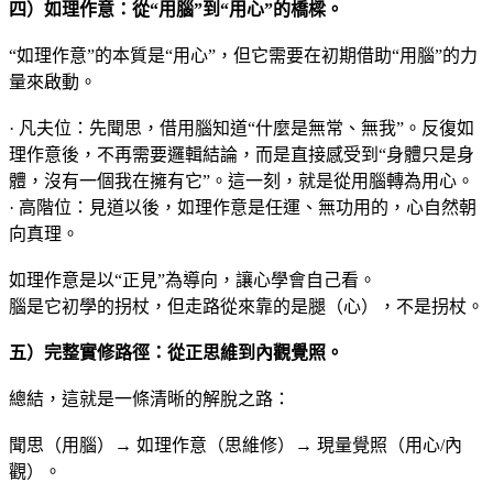
四）如理作意：從“用腦”到“用心”的橋樑
。
“如理作意”的本質是“用心”，但它需要在初期借助“用腦”的力
量來啟動。
· 凡夫位：先聞思，借用腦知道“什麼是無常、無我”。反復如
理作意後，不再需要邏輯結論，而是直接感受到“身體只是身
體，沒有一個我在擁有它”。這一刻，就是從用腦轉為用心。
· 高階位：見道以後，如理作意是任運、無功用的，心自然朝
向真理。
如理作意是以“正見”為導向，讓心學會自己看。
腦是它初學的拐杖，但走路從來靠的是腿（心），不是拐杖。
五）完整實修路徑：從正思維到內觀覺照。
總結，這就是一條清晰的解脫之路：
聞思（用腦）→ 如理作意（思維修）→ 現量覺照（用心/內
觀）。