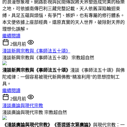
的浪漫想象裡。網路影視與民間傳說將天界塑造成完美的極樂
之地，可依據南傳巴利三藏完整記載，天人依舊深陷輪迴束
縛，具足五蘊與煩惱，有爭鬥、嫉妒，也有專屬的修行體系。
本文便依據上座部經典，還原真實的天人世界，破除對天界的
理想化誤解。
繼續閱讀
2個月前
淺談新興宗教與《事師法五十頌》
淺談新興宗教與《事師法五十頌》
宗教超自然
淺談新興宗教與
《事師法五十頌》
淺談《事師法五十頌》與佛
陀戒律：一個容易被現代新興佛教“精准利用”的思想控制工
具。
繼續閱讀
2個月前
淺談廣論與現代宗教
淺談廣論與現代宗教
宗教超自然
《
淺談廣論與現代宗教
》
《菩提道次第廣論》
與現代宗教：一