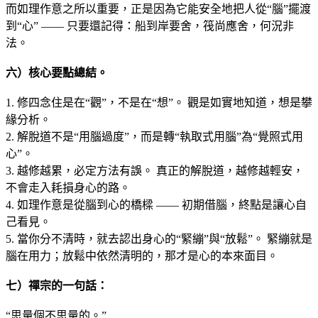
而如理作意之所以重要，正是因為它能安全地把人從“腦”擺渡
到“心” —— 只要還記得：船到岸要舍，筏尚應舍，何況非
法。
六）核心要點總結
。
1. 修四念住是在“觀”，不是在“想”。 觀是如實地知道，想是攀
緣分析。
2. 解脫道不是“用腦過度”，而是轉“執取式用腦”為“覺照式用
心”。
3. 越修越累，必定方法有誤。 真正的解脫道，越修越輕安，
不會走入耗損身心的路。
4. 如理作意是從腦到心的橋樑 —— 初期借腦，終點是讓心自
己看見。
5. 當你分不清時，就去認出身心的“緊繃”與“放鬆”。 緊繃就是
腦在用力；放鬆中依然清明的，那才是心的本來面目。
七）禪宗的一句話：
“思量個不思量的。”