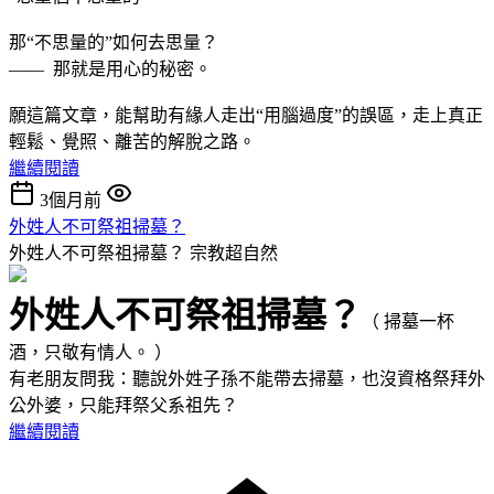
那“不思量的”如何去思量？
—— 那就是用心的秘密。
願這篇文章，能幫助有緣人走出“用腦過度”的誤區，走上真正
輕鬆、覺照、離苦的解脫之路。
繼續閱讀
3個月前
外姓人不可祭祖掃墓？
外姓人不可祭祖掃墓？
宗教超自然
外姓人不可祭祖掃墓？
（ 掃墓一杯
酒，只敬有情人。 ）
有老朋友問我：聽說外姓子孫不能帶去掃墓，也沒資格祭拜外
公外婆，只能拜祭父系祖先？
繼續閱讀