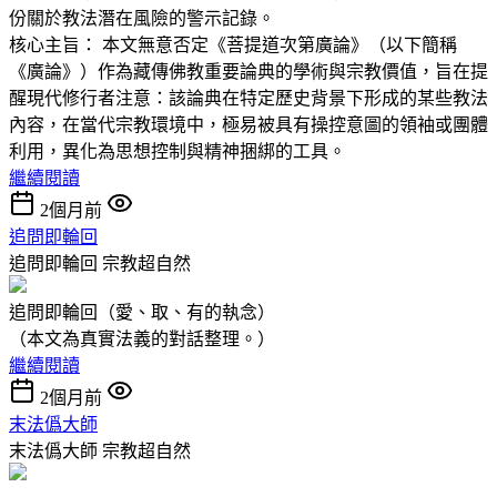
份關於教法潛在風險的警示記錄。
核心主旨： 本文無意否定《菩提道次第廣論》（以下簡稱
《廣論》）作為藏傳佛教重要論典的學術與宗教價值，旨在提
醒現代修行者注意：該論典在特定歷史背景下形成的某些教法
內容，在當代宗教環境中，極易被具有操控意圖的領袖或團體
利用，異化為思想控制與精神捆綁的工具。
繼續閱讀
2個月前
追問即輪回
追問即輪回
宗教超自然
追問即輪回（愛、取、有的執念）
（本文為真實法義的對話整理。）
繼續閱讀
2個月前
末法僞大師
末法僞大師
宗教超自然