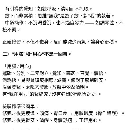
· 有引導的覺知：如觀呼吸，清明而不抓取。
· 放下而非累積：思維“無我”是為了放下對“我”的執著。
· 中道操作：不沉溺昏沉，也不過度發力 —— 如調琴弦，不
松不緊。
正確修習，不但不傷身，反而能減少內耗，讓身心更穩。
三）“用腦”和“用心”不是一回事。
「用腦 / 用心」
邏輯、分別、二元對立 / 覺知、慈悲、直覺、體悟。
消耗快，易與貪嗔癡相應 / 滋養，修對了感到輕安。
眉頭發緊、太陽穴發脹 / 放鬆中依然清明。
有“我在用力”的緊縮感 / 沒有強烈的“能所對立”。
檢驗標準很簡單：
修完之後更疲憊、頭痛、胃口差 → 用腦過度（操作錯誤）。
修完之後更輕安、清醒、身體舒適 → 正確用心。