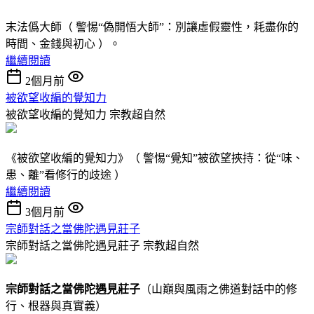
末法僞大師（ 警惕“偽開悟大師”：別讓虛假靈性，耗盡你的
時間、金錢與初心 ）。
繼續閱讀
2個月前
被欲望收編的覺知力
被欲望收編的覺知力
宗教超自然
《被欲望收編的覺知力》（ 警惕“覺知”被欲望挾持：從“味、
患、離”看修行的歧途 ）
繼續閱讀
3個月前
宗師對話之當佛陀遇見莊子
宗師對話之當佛陀遇見莊子
宗教超自然
宗師對話
之
當佛陀遇見莊子
（山巔與風雨之佛道對話中的修
行、根器與真實義）