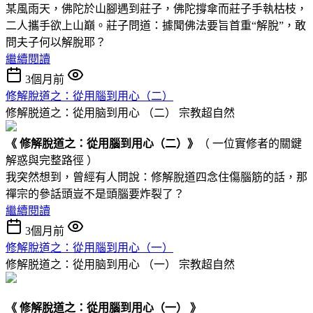
某風雨天，佛陀於山腳遇到莊子，佛陀撐傘而莊子手執枯枝，
二人攜手欲上山巔。莊子問道：據聞佛法要旨首重“解脫”，敢
問夫子何以解脫耶？
繼續閱讀
3個月前
修解脫道之：從用腦到用心 （二）
修解脱道之：從用脑到用心 （二）
宗教超自然
《 修解脫道
之：
從用腦到用心
（二）
》
（ 一位實修者的關鍵
解惑與完整路徑 ）
我突然想到，曾經有人問說：修解脫道四念住傷腦筋的話，那
禪宗的參話頭豈不是頭腦要炸裂了？
繼續閱讀
3個月前
修解脫道之：從用腦到用心（一）
修解脱道之：從用脑到用心 （一）
宗教超自然
《 修解脫道之：從用腦到用心（一） 》