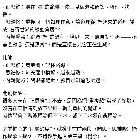
· 正思維：還在“腦”的範疇，依正見做邏輯確認、梳理、抉
擇。
· 思維修：重複同一個如理作意，讓道理從“想起來的道理”變
成“看待世界的默認角度”。
· 內觀覺照：跳過“想”的過程，境界一來，慧自動生起 —— 不
需要默念“這是無常”，而是直接看見它正在生滅。
比喻：
· 正思維：看地圖，記住路線。
· 思維修：每天腦中模擬，越來越熟。
· 內觀覺照：閉眼都能走，腳自己知道怎麼邁。
關鍵提醒：
很多人卡在“正思維”上不去，是因為把“重複想”當成了終點，
沒有在某個時刻放下思維，轉向單純的覺知。
就像學會了游泳理論但不下水，或下了水還在背理論。
之前擔心的“用腦過度”，就發生在前兩段（聞思、思維修）操
作過緊、過久，不肯鬆手進入第三段（覺照）。