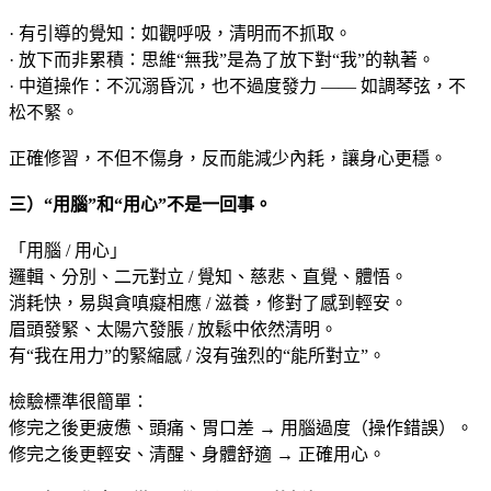
· 有引導的覺知：如觀呼吸，清明而不抓取。
· 放下而非累積：思維“無我”是為了放下對“我”的執著。
· 中道操作：不沉溺昏沉，也不過度發力 —— 如調琴弦，不
松不緊。
正確修習，不但不傷身，反而能減少內耗，讓身心更穩。
三）“用腦”和“用心”不是一回事。
「用腦 / 用心」
邏輯、分別、二元對立 / 覺知、慈悲、直覺、體悟。
消耗快，易與貪嗔癡相應 / 滋養，修對了感到輕安。
眉頭發緊、太陽穴發脹 / 放鬆中依然清明。
有“我在用力”的緊縮感 / 沒有強烈的“能所對立”。
檢驗標準很簡單：
修完之後更疲憊、頭痛、胃口差 → 用腦過度（操作錯誤）。
修完之後更輕安、清醒、身體舒適 → 正確用心。