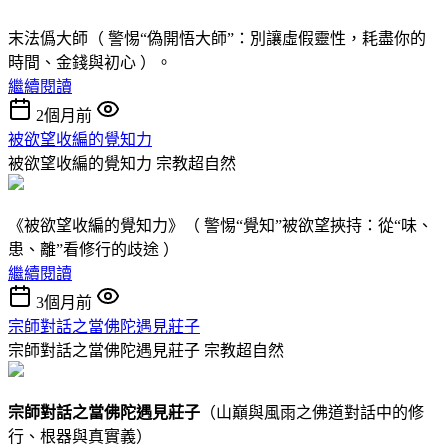
末法僞大師（ 警惕“偽開悟大師”：別讓虛假靈性，耗盡你的
時間、金錢與初心 ）。
繼續閱讀
2個月前
被欲望收編的覺知力
被欲望收編的覺知力
宗教超自然
《被欲望收編的覺知力》（ 警惕“覺知”被欲望挾持：從“味、
患、離”看修行的歧途 ）
繼續閱讀
3個月前
宗師對話之當佛陀遇見莊子
宗師對話之當佛陀遇見莊子
宗教超自然
宗師對話
之
當佛陀遇見莊子
（山巔與風雨之佛道對話中的修
行、根器與真實義）