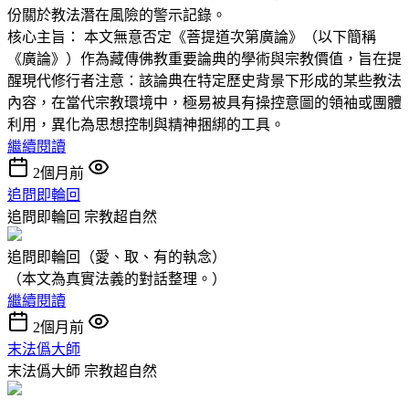
份關於教法潛在風險的警示記錄。
核心主旨： 本文無意否定《菩提道次第廣論》（以下簡稱
《廣論》）作為藏傳佛教重要論典的學術與宗教價值，旨在提
醒現代修行者注意：該論典在特定歷史背景下形成的某些教法
內容，在當代宗教環境中，極易被具有操控意圖的領袖或團體
利用，異化為思想控制與精神捆綁的工具。
繼續閱讀
2個月前
追問即輪回
追問即輪回
宗教超自然
追問即輪回（愛、取、有的執念）
（本文為真實法義的對話整理。）
繼續閱讀
2個月前
末法僞大師
末法僞大師
宗教超自然