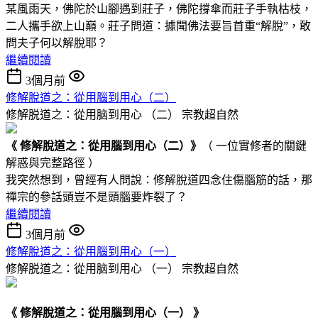
某風雨天，佛陀於山腳遇到莊子，佛陀撐傘而莊子手執枯枝，
二人攜手欲上山巔。莊子問道：據聞佛法要旨首重“解脫”，敢
問夫子何以解脫耶？
繼續閱讀
3個月前
修解脫道之：從用腦到用心 （二）
修解脱道之：從用脑到用心 （二）
宗教超自然
《 修解脫道
之：
從用腦到用心
（二）
》
（ 一位實修者的關鍵
解惑與完整路徑 ）
我突然想到，曾經有人問說：修解脫道四念住傷腦筋的話，那
禪宗的參話頭豈不是頭腦要炸裂了？
繼續閱讀
3個月前
修解脫道之：從用腦到用心（一）
修解脱道之：從用脑到用心 （一）
宗教超自然
《 修解脫道之：從用腦到用心（一） 》