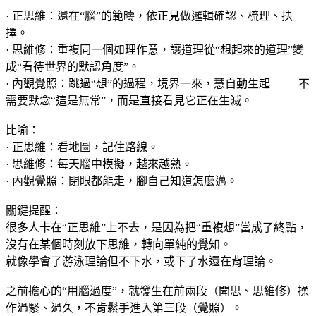
· 正思維：還在“腦”的範疇，依正見做邏輯確認、梳理、抉
擇。
· 思維修：重複同一個如理作意，讓道理從“想起來的道理”變
成“看待世界的默認角度”。
· 內觀覺照：跳過“想”的過程，境界一來，慧自動生起 —— 不
需要默念“這是無常”，而是直接看見它正在生滅。
比喻：
· 正思維：看地圖，記住路線。
· 思維修：每天腦中模擬，越來越熟。
· 內觀覺照：閉眼都能走，腳自己知道怎麼邁。
關鍵提醒：
很多人卡在“正思維”上不去，是因為把“重複想”當成了終點，
沒有在某個時刻放下思維，轉向單純的覺知。
就像學會了游泳理論但不下水，或下了水還在背理論。
之前擔心的“用腦過度”，就發生在前兩段（聞思、思維修）操
作過緊、過久，不肯鬆手進入第三段（覺照）。