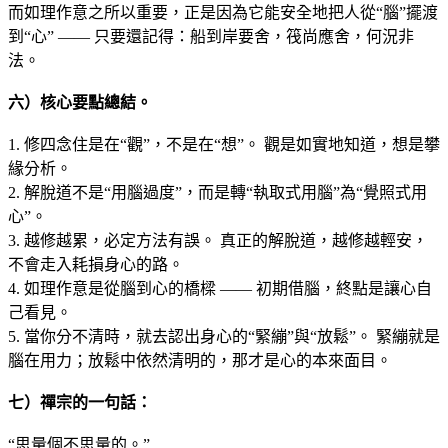
而如理作意之所以重要，正是因為它能安全地把人從“腦”擺渡
到“心” —— 只要還記得：船到岸要舍，筏尚應舍，何況非
法。
六）核心要點總結
。
1. 修四念住是在“觀”，不是在“想”。 觀是如實地知道，想是攀
緣分析。
2. 解脫道不是“用腦過度”，而是轉“執取式用腦”為“覺照式用
心”。
3. 越修越累，必定方法有誤。 真正的解脫道，越修越輕安，
不會走入耗損身心的路。
4. 如理作意是從腦到心的橋樑 —— 初期借腦，終點是讓心自
己看見。
5. 當你分不清時，就去認出身心的“緊繃”與“放鬆”。 緊繃就是
腦在用力；放鬆中依然清明的，那才是心的本來面目。
七）禪宗的一句話：
“思量個不思量的。”