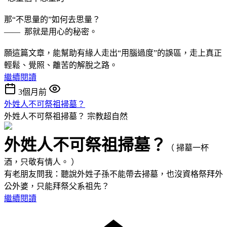
那“不思量的”如何去思量？
—— 那就是用心的秘密。
願這篇文章，能幫助有緣人走出“用腦過度”的誤區，走上真正
輕鬆、覺照、離苦的解脫之路。
繼續閱讀
3個月前
外姓人不可祭祖掃墓？
外姓人不可祭祖掃墓？
宗教超自然
外姓人不可祭祖掃墓？
（ 掃墓一杯
酒，只敬有情人。 ）
有老朋友問我：聽說外姓子孫不能帶去掃墓，也沒資格祭拜外
公外婆，只能拜祭父系祖先？
繼續閱讀