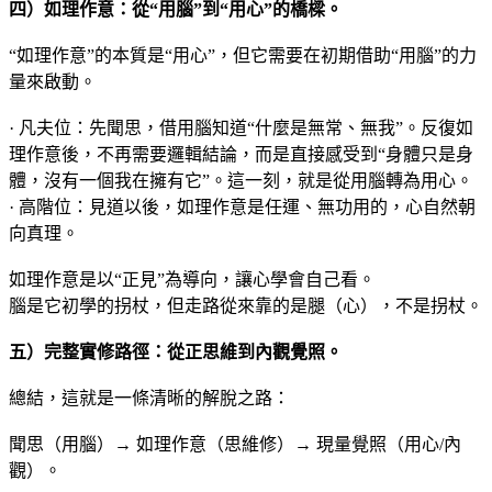
四）如理作意：從“用腦”到“用心”的橋樑
。
“如理作意”的本質是“用心”，但它需要在初期借助“用腦”的力
量來啟動。
· 凡夫位：先聞思，借用腦知道“什麼是無常、無我”。反復如
理作意後，不再需要邏輯結論，而是直接感受到“身體只是身
體，沒有一個我在擁有它”。這一刻，就是從用腦轉為用心。
· 高階位：見道以後，如理作意是任運、無功用的，心自然朝
向真理。
如理作意是以“正見”為導向，讓心學會自己看。
腦是它初學的拐杖，但走路從來靠的是腿（心），不是拐杖。
五）完整實修路徑：從正思維到內觀覺照。
總結，這就是一條清晰的解脫之路：
聞思（用腦）→ 如理作意（思維修）→ 現量覺照（用心/內
觀）。