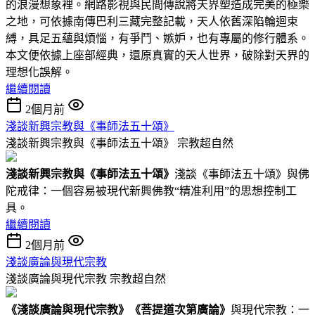
的浪漫想象裡。網路影視與民間傳說將天界塑造成完美的極樂
之地，可依據南傳巴利三藏完整記載，天人依舊深陷輪迴束
縛，具足五蘊與煩惱，有爭鬥、嫉妒，也有專屬的修行體系。
本文便依據上座部經典，還原真實的天人世界，破除對天界的
理想化誤解。
繼續閱讀
2個月前
淺談新興宗教與《事師法五十頌》
淺談新興宗教與《事師法五十頌》
宗教超自然
淺談新興宗教與
《事師法五十頌》
淺談《事師法五十頌》與佛
陀戒律：一個容易被現代新興佛教“精准利用”的思想控制工
具。
繼續閱讀
2個月前
淺談廣論與現代宗教
淺談廣論與現代宗教
宗教超自然
《
淺談廣論與現代宗教
》
《菩提道次第廣論》
與現代宗教：一