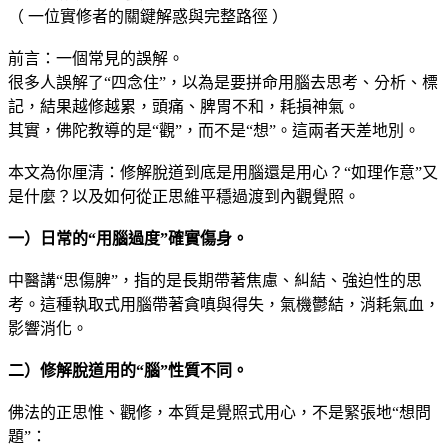
（ 一位實修者的關鍵解惑與完整路徑 ）
前言：一個常見的誤解。
很多人誤解了“四念住”，以為是要拼命用腦去思考、分析、標
記，結果越修越累，頭痛、脾胃不和，耗損神氣。
其實，佛陀教導的是“觀”，而不是“想”。這兩者天差地別。
本文為你厘清：修解脫道到底是用腦還是用心？“如理作意”又
是什麼？以及如何從正思維平穩過渡到內觀覺照。
一）日常的“用腦過度”確實傷身。
中醫講“思傷脾”，指的是長期帶著焦慮、糾結、強迫性的思
考。這種執取式用腦帶著貪嗔與得失，氣機鬱結，消耗氣血，
影響消化。
二）修解脫道用的“腦”性質不同。
佛法的正思惟、觀修，本質是覺照式用心，不是緊張地“想問
題”：