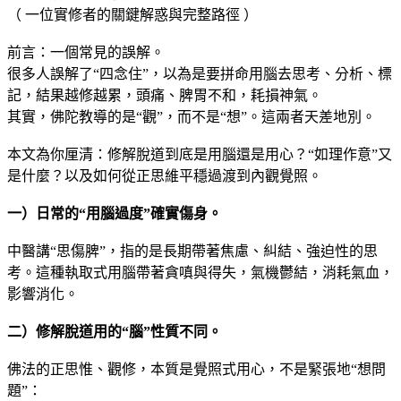
（ 一位實修者的關鍵解惑與完整路徑 ）
前言：一個常見的誤解。
很多人誤解了“四念住”，以為是要拼命用腦去思考、分析、標
記，結果越修越累，頭痛、脾胃不和，耗損神氣。
其實，佛陀教導的是“觀”，而不是“想”。這兩者天差地別。
本文為你厘清：修解脫道到底是用腦還是用心？“如理作意”又
是什麼？以及如何從正思維平穩過渡到內觀覺照。
一）日常的“用腦過度”確實傷身。
中醫講“思傷脾”，指的是長期帶著焦慮、糾結、強迫性的思
考。這種執取式用腦帶著貪嗔與得失，氣機鬱結，消耗氣血，
影響消化。
二）修解脫道用的“腦”性質不同。
佛法的正思惟、觀修，本質是覺照式用心，不是緊張地“想問
題”：