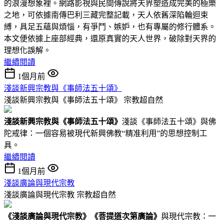
的浪漫想象裡。網路影視與民間傳說將天界塑造成完美的極樂
之地，可依據南傳巴利三藏完整記載，天人依舊深陷輪迴束
縛，具足五蘊與煩惱，有爭鬥、嫉妒，也有專屬的修行體系。
本文便依據上座部經典，還原真實的天人世界，破除對天界的
理想化誤解。
繼續閱讀
1個月前
淺談新興宗教與《事師法五十頌》
淺談新興宗教與《事師法五十頌》
宗教超自然
淺談新興宗教與
《事師法五十頌》
淺談《事師法五十頌》與佛
陀戒律：一個容易被現代新興佛教“精准利用”的思想控制工
具。
繼續閱讀
1個月前
淺談廣論與現代宗教
淺談廣論與現代宗教
宗教超自然
《
淺談廣論與現代宗教
》
《菩提道次第廣論》
與現代宗教：一