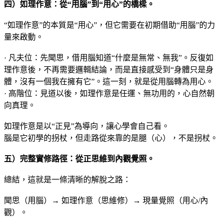
四）如理作意：從“用腦”到“用心”的橋樑
。
“如理作意”的本質是“用心”，但它需要在初期借助“用腦”的力
量來啟動。
· 凡夫位：先聞思，借用腦知道“什麼是無常、無我”。反復如
理作意後，不再需要邏輯結論，而是直接感受到“身體只是身
體，沒有一個我在擁有它”。這一刻，就是從用腦轉為用心。
· 高階位：見道以後，如理作意是任運、無功用的，心自然朝
向真理。
如理作意是以“正見”為導向，讓心學會自己看。
腦是它初學的拐杖，但走路從來靠的是腿（心），不是拐杖。
五）完整實修路徑：從正思維到內觀覺照。
總結，這就是一條清晰的解脫之路：
聞思（用腦）→ 如理作意（思維修）→ 現量覺照（用心/內
觀）。