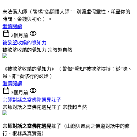
末法僞大師（ 警惕“偽開悟大師”：別讓虛假靈性，耗盡你的
時間、金錢與初心 ）。
繼續閱讀
2個月前
被欲望收編的覺知力
被欲望收編的覺知力
宗教超自然
《被欲望收編的覺知力》（ 警惕“覺知”被欲望挾持：從“味、
患、離”看修行的歧途 ）
繼續閱讀
3個月前
宗師對話之當佛陀遇見莊子
宗師對話之當佛陀遇見莊子
宗教超自然
宗師對話
之
當佛陀遇見莊子
（山巔與風雨之佛道對話中的修
行、根器與真實義）