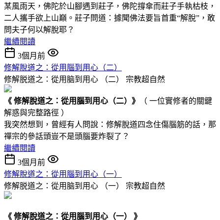
某風雨天，佛陀於山腳遇到莊子，佛陀撐傘而莊子手執枯枝，
二人攜手欲上山巔。莊子問道：據聞佛法要旨首重“解脫”，敢
問夫子何以解脫耶？
繼續閱讀
3個月前
修解脫道之：從用腦到用心 （二）
修解脱道之：從用脑到用心 （二）
宗教超自然
《 修解脫道
之：
從用腦到用心
（二）
》
（ 一位實修者的關鍵
解惑與完整路徑 ）
我突然想到，曾經有人問說：修解脫道四念住傷腦筋的話，那
禪宗的參話頭豈不是頭腦要炸裂了？
繼續閱讀
3個月前
修解脫道之：從用腦到用心（一）
修解脱道之：從用脑到用心 （一）
宗教超自然
《 修解脫道之：從用腦到用心（一） 》