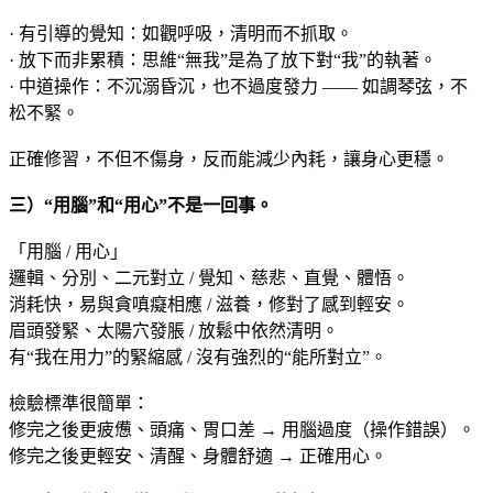
· 有引導的覺知：如觀呼吸，清明而不抓取。
· 放下而非累積：思維“無我”是為了放下對“我”的執著。
· 中道操作：不沉溺昏沉，也不過度發力 —— 如調琴弦，不
松不緊。
正確修習，不但不傷身，反而能減少內耗，讓身心更穩。
三）“用腦”和“用心”不是一回事。
「用腦 / 用心」
邏輯、分別、二元對立 / 覺知、慈悲、直覺、體悟。
消耗快，易與貪嗔癡相應 / 滋養，修對了感到輕安。
眉頭發緊、太陽穴發脹 / 放鬆中依然清明。
有“我在用力”的緊縮感 / 沒有強烈的“能所對立”。
檢驗標準很簡單：
修完之後更疲憊、頭痛、胃口差 → 用腦過度（操作錯誤）。
修完之後更輕安、清醒、身體舒適 → 正確用心。