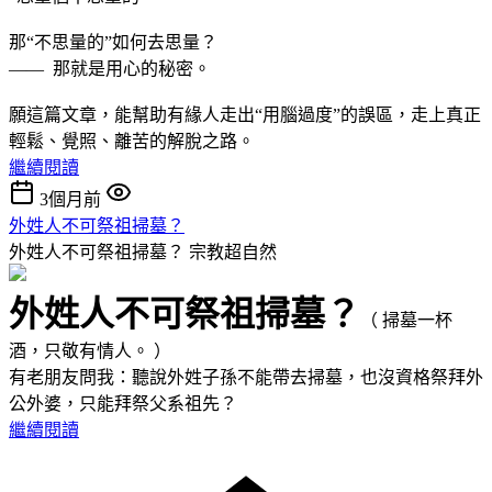
那“不思量的”如何去思量？
—— 那就是用心的秘密。
願這篇文章，能幫助有緣人走出“用腦過度”的誤區，走上真正
輕鬆、覺照、離苦的解脫之路。
繼續閱讀
3個月前
外姓人不可祭祖掃墓？
外姓人不可祭祖掃墓？
宗教超自然
外姓人不可祭祖掃墓？
（ 掃墓一杯
酒，只敬有情人。 ）
有老朋友問我：聽說外姓子孫不能帶去掃墓，也沒資格祭拜外
公外婆，只能拜祭父系祖先？
繼續閱讀