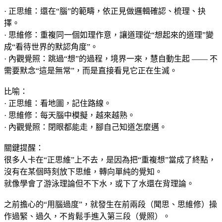
· 正思維：還在“腦”的範疇，依正見做邏輯確認、梳理、抉
擇。
· 思維修：重複同一個如理作意，讓道理從“想起來的道理”變
成“看待世界的默認角度”。
· 內觀覺照：跳過“想”的過程，境界一來，慧自動生起 —— 不
需要默念“這是無常”，而是直接看見它正在生滅。
比喻：
· 正思維：看地圖，記住路線。
· 思維修：每天腦中模擬，越來越熟。
· 內觀覺照：閉眼都能走，腳自己知道怎麼邁。
關鍵提醒：
很多人卡在“正思維”上不去，是因為把“重複想”當成了終點，
沒有在某個時刻放下思維，轉向單純的覺知。
就像學會了游泳理論但不下水，或下了水還在背理論。
之前擔心的“用腦過度”，就發生在前兩段（聞思、思維修）操
作過緊、過久，不肯鬆手進入第三段（覺照）。