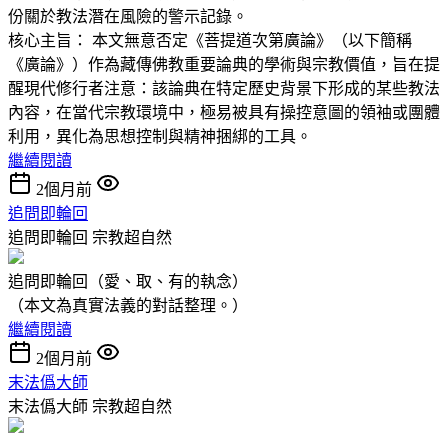
份關於教法潛在風險的警示記錄。
核心主旨： 本文無意否定《菩提道次第廣論》（以下簡稱
《廣論》）作為藏傳佛教重要論典的學術與宗教價值，旨在提
醒現代修行者注意：該論典在特定歷史背景下形成的某些教法
內容，在當代宗教環境中，極易被具有操控意圖的領袖或團體
利用，異化為思想控制與精神捆綁的工具。
繼續閱讀
2個月前
追問即輪回
追問即輪回
宗教超自然
追問即輪回（愛、取、有的執念）
（本文為真實法義的對話整理。）
繼續閱讀
2個月前
末法僞大師
末法僞大師
宗教超自然