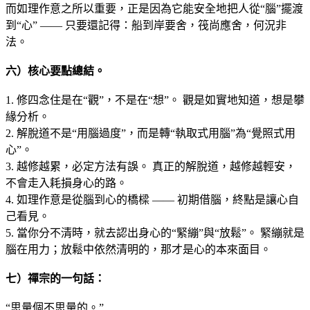
而如理作意之所以重要，正是因為它能安全地把人從“腦”擺渡
到“心” —— 只要還記得：船到岸要舍，筏尚應舍，何況非
法。
六）核心要點總結
。
1. 修四念住是在“觀”，不是在“想”。 觀是如實地知道，想是攀
緣分析。
2. 解脫道不是“用腦過度”，而是轉“執取式用腦”為“覺照式用
心”。
3. 越修越累，必定方法有誤。 真正的解脫道，越修越輕安，
不會走入耗損身心的路。
4. 如理作意是從腦到心的橋樑 —— 初期借腦，終點是讓心自
己看見。
5. 當你分不清時，就去認出身心的“緊繃”與“放鬆”。 緊繃就是
腦在用力；放鬆中依然清明的，那才是心的本來面目。
七）禪宗的一句話：
“思量個不思量的。”