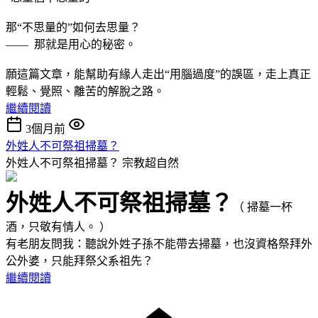
那“不思量的”如何去思量？
—— 那就是用心的秘密。
願這篇文章，能幫助有緣人走出“用腦過度”的誤區，走上真正
輕鬆、覺照、離苦的解脫之路。
繼續閱讀
3個月前
外姓人不可祭祖掃墓？
外姓人不可祭祖掃墓？
宗教超自然
外姓人不可祭祖掃墓？
（ 掃墓一杯
酒，只敬有情人。 ）
有老朋友問我：聽說外姓子孫不能帶去掃墓，也沒資格祭拜外
公外婆，只能拜祭父系祖先？
繼續閱讀