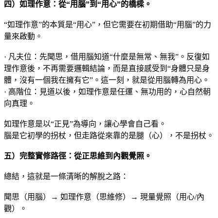
四）如理作意：從“用腦”到“用心”的橋樑
。
“如理作意”的本質是“用心”，但它需要在初期借助“用腦”的力
量來啟動。
· 凡夫位：先聞思，借用腦知道“什麼是無常、無我”。反復如
理作意後，不再需要邏輯結論，而是直接感受到“身體只是身
體，沒有一個我在擁有它”。這一刻，就是從用腦轉為用心。
· 高階位：見道以後，如理作意是任運、無功用的，心自然朝
向真理。
如理作意是以“正見”為導向，讓心學會自己看。
腦是它初學的拐杖，但走路從來靠的是腿（心），不是拐杖。
五）完整實修路徑：從正思維到內觀覺照。
總結，這就是一條清晰的解脫之路：
聞思（用腦）→ 如理作意（思維修）→ 現量覺照（用心/內
觀）。