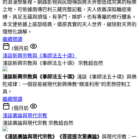
的浪漫想象裡。網路影視與民間傳說將天界塑造成完美的極樂
之地，可依據南傳巴利三藏完整記載，天人依舊深陷輪迴束
縛，具足五蘊與煩惱，有爭鬥、嫉妒，也有專屬的修行體系。
本文便依據上座部經典，還原真實的天人世界，破除對天界的
理想化誤解。
繼續閱讀
1個月前
淺談新興宗教與《事師法五十頌》
淺談新興宗教與《事師法五十頌》
宗教超自然
淺談新興宗教與
《事師法五十頌》
淺談《事師法五十頌》與佛
陀戒律：一個容易被現代新興佛教“精准利用”的思想控制工
具。
繼續閱讀
1個月前
淺談廣論與現代宗教
淺談廣論與現代宗教
宗教超自然
《
淺談廣論與現代宗教
》
《菩提道次第廣論》
與現代宗教：一