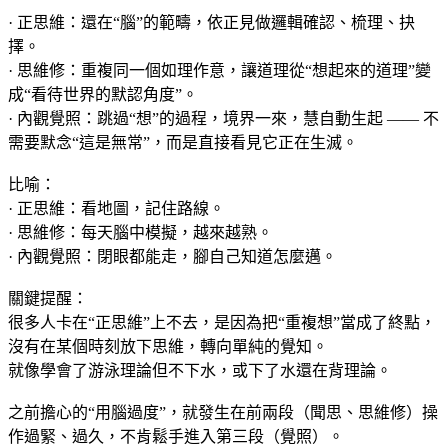
· 正思維：還在“腦”的範疇，依正見做邏輯確認、梳理、抉
擇。
· 思維修：重複同一個如理作意，讓道理從“想起來的道理”變
成“看待世界的默認角度”。
· 內觀覺照：跳過“想”的過程，境界一來，慧自動生起 —— 不
需要默念“這是無常”，而是直接看見它正在生滅。
比喻：
· 正思維：看地圖，記住路線。
· 思維修：每天腦中模擬，越來越熟。
· 內觀覺照：閉眼都能走，腳自己知道怎麼邁。
關鍵提醒：
很多人卡在“正思維”上不去，是因為把“重複想”當成了終點，
沒有在某個時刻放下思維，轉向單純的覺知。
就像學會了游泳理論但不下水，或下了水還在背理論。
之前擔心的“用腦過度”，就發生在前兩段（聞思、思維修）操
作過緊、過久，不肯鬆手進入第三段（覺照）。