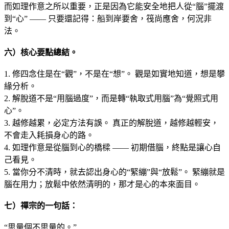
而如理作意之所以重要，正是因為它能安全地把人從“腦”擺渡
到“心” —— 只要還記得：船到岸要舍，筏尚應舍，何況非
法。
六）核心要點總結
。
1. 修四念住是在“觀”，不是在“想”。 觀是如實地知道，想是攀
緣分析。
2. 解脫道不是“用腦過度”，而是轉“執取式用腦”為“覺照式用
心”。
3. 越修越累，必定方法有誤。 真正的解脫道，越修越輕安，
不會走入耗損身心的路。
4. 如理作意是從腦到心的橋樑 —— 初期借腦，終點是讓心自
己看見。
5. 當你分不清時，就去認出身心的“緊繃”與“放鬆”。 緊繃就是
腦在用力；放鬆中依然清明的，那才是心的本來面目。
七）禪宗的一句話：
“思量個不思量的。”