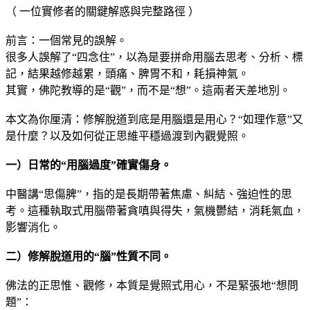
（ 一位實修者的關鍵解惑與完整路徑 ）
前言：一個常見的誤解。
很多人誤解了“四念住”，以為是要拼命用腦去思考、分析、標
記，結果越修越累，頭痛、脾胃不和，耗損神氣。
其實，佛陀教導的是“觀”，而不是“想”。這兩者天差地別。
本文為你厘清：修解脫道到底是用腦還是用心？“如理作意”又
是什麼？以及如何從正思維平穩過渡到內觀覺照。
一）日常的“用腦過度”確實傷身。
中醫講“思傷脾”，指的是長期帶著焦慮、糾結、強迫性的思
考。這種執取式用腦帶著貪嗔與得失，氣機鬱結，消耗氣血，
影響消化。
二）修解脫道用的“腦”性質不同。
佛法的正思惟、觀修，本質是覺照式用心，不是緊張地“想問
題”：