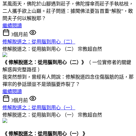
某風雨天，佛陀於山腳遇到莊子，佛陀撐傘而莊子手執枯枝，
二人攜手欲上山巔。莊子問道：據聞佛法要旨首重“解脫”，敢
問夫子何以解脫耶？
繼續閱讀
3個月前
修解脫道之：從用腦到用心 （二）
修解脱道之：從用脑到用心 （二）
宗教超自然
《 修解脫道
之：
從用腦到用心
（二）
》
（ 一位實修者的關鍵
解惑與完整路徑 ）
我突然想到，曾經有人問說：修解脫道四念住傷腦筋的話，那
禪宗的參話頭豈不是頭腦要炸裂了？
繼續閱讀
3個月前
修解脫道之：從用腦到用心（一）
修解脱道之：從用脑到用心 （一）
宗教超自然
《 修解脫道之：從用腦到用心（一） 》