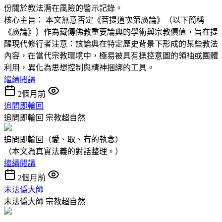
份關於教法潛在風險的警示記錄。
核心主旨： 本文無意否定《菩提道次第廣論》（以下簡稱
《廣論》）作為藏傳佛教重要論典的學術與宗教價值，旨在提
醒現代修行者注意：該論典在特定歷史背景下形成的某些教法
內容，在當代宗教環境中，極易被具有操控意圖的領袖或團體
利用，異化為思想控制與精神捆綁的工具。
繼續閱讀
2個月前
追問即輪回
追問即輪回
宗教超自然
追問即輪回（愛、取、有的執念）
（本文為真實法義的對話整理。）
繼續閱讀
2個月前
末法僞大師
末法僞大師
宗教超自然