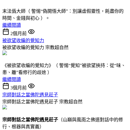
末法僞大師（ 警惕“偽開悟大師”：別讓虛假靈性，耗盡你的
時間、金錢與初心 ）。
繼續閱讀
2個月前
被欲望收編的覺知力
被欲望收編的覺知力
宗教超自然
《被欲望收編的覺知力》（ 警惕“覺知”被欲望挾持：從“味、
患、離”看修行的歧途 ）
繼續閱讀
3個月前
宗師對話之當佛陀遇見莊子
宗師對話之當佛陀遇見莊子
宗教超自然
宗師對話
之
當佛陀遇見莊子
（山巔與風雨之佛道對話中的修
行、根器與真實義）