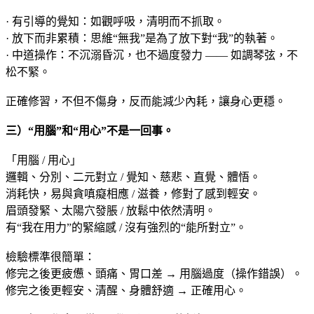
· 有引導的覺知：如觀呼吸，清明而不抓取。
· 放下而非累積：思維“無我”是為了放下對“我”的執著。
· 中道操作：不沉溺昏沉，也不過度發力 —— 如調琴弦，不
松不緊。
正確修習，不但不傷身，反而能減少內耗，讓身心更穩。
三）“用腦”和“用心”不是一回事。
「用腦 / 用心」
邏輯、分別、二元對立 / 覺知、慈悲、直覺、體悟。
消耗快，易與貪嗔癡相應 / 滋養，修對了感到輕安。
眉頭發緊、太陽穴發脹 / 放鬆中依然清明。
有“我在用力”的緊縮感 / 沒有強烈的“能所對立”。
檢驗標準很簡單：
修完之後更疲憊、頭痛、胃口差 → 用腦過度（操作錯誤）。
修完之後更輕安、清醒、身體舒適 → 正確用心。