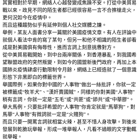
其實相對於早期，網絡人心越發變成焦躁不安。打從中美貿易
戰以來，政見不同的陌生者都已經很容易一言不合擦槍走火，
更何況如今在疫情中。
而且這種趨勢似乎有延伸到個人社交媒體之嫌。
舉例，某友人面書分享一篇關於美國疫情文章。有人在評論中
就個人看法中肯的寫了某句，但另一和他不相識的陌生者卻看
成是對美國俱有侮辱性，進而言詞上刻意挑釁對方。
從中美貿易戰開始，到中台兩岸關係，到香港暴亂，到我國希
望聯盟政府的突然叛變，到如今的國盟新後門政府，再加上本
國肺炎疫情肆虐行動限制令月餘，網絡上已經造就了一個意識
形態下非黑即白的標籤世界。
舉國際例，如果你對中國的“人事物”做出一絲批評，你就一定
被標籤成“牧羊犬”、“漢奸賣國賊”，同樣的你對美國“人事物”
稍有言詞，你就一定是“五毛”或“共匪”或“舔共”或“中華膠”。
舉大馬例，只要批評希盟的“人事物”你肯定就是“馬華狗”，對
馬華“人事物”有微詞就一定是“火賤狗”。
而且只要一開罵言詞就相當火辣，甚至不惜人身攻擊。到後來
發展到乾脆玩舉報，形成一堆舉報人，凡看不過眼的文字動輒
就舉報。