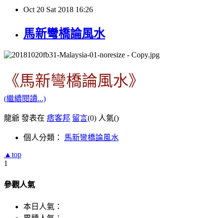
Oct
20
Sat
2018
16:26
馬新彎橋論風水
《馬新彎橋論風水》
(繼續閱讀...)
龍爺 發表在
痞客邦
留言
(0)
人氣(
)
個人分類：
馬新彎橋論風水
▲top
1
參觀人氣
本日人氣：