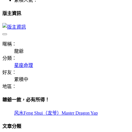
累積人氣：
版主資訊
暱稱：
龍爺
分類：
星座命理
好友：
累積中
地區：
聼爺一敘，必有所得！
风水Feng Shui（龙爷）Master Dragon Yap
文章分類