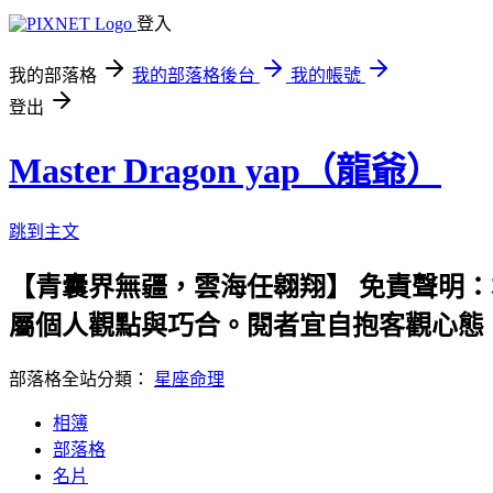
登入
我的部落格
我的部落格後台
我的帳號
登出
Master Dragon yap（龍爺）
跳到主文
【青囊界無疆，雲海任翱翔】 免責聲明
屬個人觀點與巧合。閱者宜自抱客觀心態
部落格全站分類：
星座命理
相簿
部落格
名片