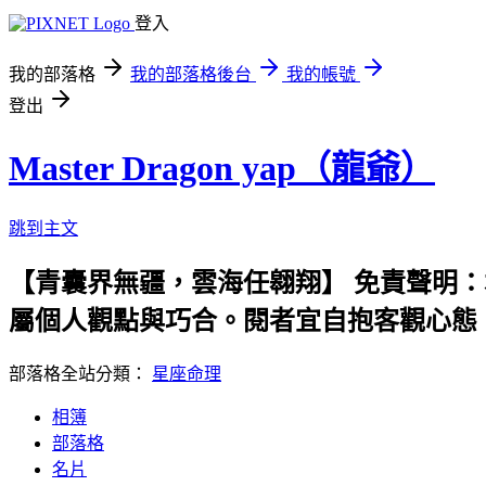
登入
我的部落格
我的部落格後台
我的帳號
登出
Master Dragon yap（龍爺）
跳到主文
【青囊界無疆，雲海任翱翔】 免責聲明
屬個人觀點與巧合。閱者宜自抱客觀心態
部落格全站分類：
星座命理
相簿
部落格
名片