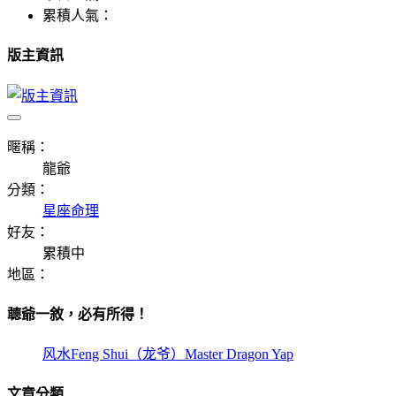
累積人氣：
版主資訊
暱稱：
龍爺
分類：
星座命理
好友：
累積中
地區：
聼爺一敘，必有所得！
风水Feng Shui（龙爷）Master Dragon Yap
文章分類