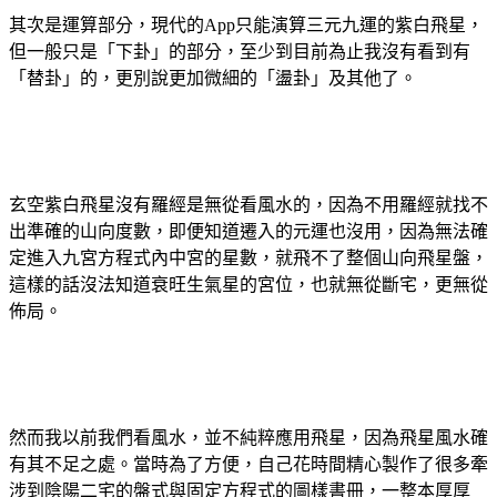
其次是運算部分，現代的App只能演算三元九運的紫白飛星，
但一般只是「下卦」的部分，至少到目前為止我沒有看到有
「替卦」的，更別說更加微細的「盪卦」及其他了。
玄空紫白飛星沒有羅經是無從看風水的，因為不用羅經就找不
出準確的山向度數，即便知道遷入的元運也沒用，因為無法確
定進入九宮方程式內中宮的星數，就飛不了整個山向飛星盤，
這樣的話沒法知道衰旺生氣星的宮位，也就無從斷宅，更無從
佈局。
然而我以前我們看風水，並不純粹應用飛星，因為飛星風水確
有其不足之處。當時為了方便，自己花時間精心製作了很多牽
涉到陰陽二宅的盤式與固定方程式的圖樣書冊，一整本厚厚