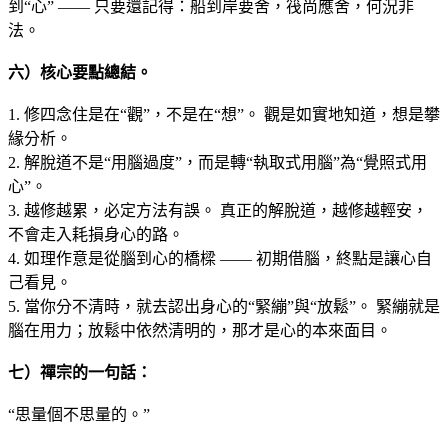
到“心” —— 只要還記得：船到岸要舍，筏尚應舍，何況非
法。
六）核心要點總結
。
1. 修四念住是在“觀”，不是在“想”。 觀是如實地知道，想是攀
緣分析。
2. 解脫道不是“用腦過度”，而是轉“執取式用腦”為“覺照式用
心”。
3. 越修越累，必定方法有誤。 真正的解脫道，越修越輕安，
不會走入耗損身心的路。
4. 如理作意是從腦到心的橋樑 —— 初期借腦，終點是讓心自
己看見。
5. 當你分不清時，就去認出身心的“緊繃”與“放鬆”。 緊繃就是
腦在用力；放鬆中依然清明的，那才是心的本來面目。
七）禪宗的一句話：
“思量個不思量的。”