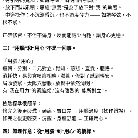
· 有引導的覺知：如觀呼吸，清明而不抓取。
· 放下而非累積：思維“無我”是為了放下對“我”的執著。
· 中道操作：不沉溺昏沉，也不過度發力 —— 如調琴弦，不
松不緊。
正確修習，不但不傷身，反而能減少內耗，讓身心更穩。
三）“用腦”和“用心”不是一回事。
「用腦 / 用心」
邏輯、分別、二元對立 / 覺知、慈悲、直覺、體悟。
消耗快，易與貪嗔癡相應 / 滋養，修對了感到輕安。
眉頭發緊、太陽穴發脹 / 放鬆中依然清明。
有“我在用力”的緊縮感 / 沒有強烈的“能所對立”。
檢驗標準很簡單：
修完之後更疲憊、頭痛、胃口差 → 用腦過度（操作錯誤）。
修完之後更輕安、清醒、身體舒適 → 正確用心。
四）如理作意：從“用腦”到“用心”的橋樑
。