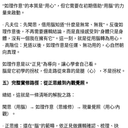
“如理作意”的本質是“用心”，但它需要在初期借助“用腦”的力
量來啟動。
· 凡夫位：先聞思，借用腦知道“什麼是無常、無我”。反復如
理作意後，不再需要邏輯結論，而是直接感受到“身體只是身
體，沒有一個我在擁有它”。這一刻，就是從用腦轉為用心。
· 高階位：見道以後，如理作意是任運、無功用的，心自然朝
向真理。
如理作意是以“正見”為導向，讓心學會自己看。
腦是它初學的拐杖，但走路從來靠的是腿（心），不是拐杖。
五）完整實修路徑：從正思維到內觀覺照。
總結，這就是一條清晰的解脫之路：
聞思（用腦）→ 如理作意（思維修）→ 現量覺照（用心/內
觀）。
· 正思維：還在“腦”的範疇，依正見做邏輯確認、梳理、抉