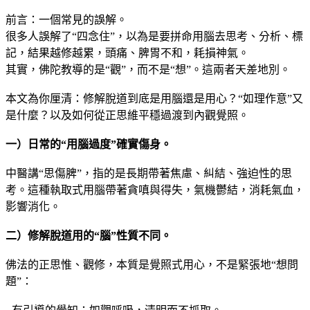
前言：一個常見的誤解。
很多人誤解了“四念住”，以為是要拼命用腦去思考、分析、標
記，結果越修越累，頭痛、脾胃不和，耗損神氣。
其實，佛陀教導的是“觀”，而不是“想”。這兩者天差地別。
本文為你厘清：修解脫道到底是用腦還是用心？“如理作意”又
是什麼？以及如何從正思維平穩過渡到內觀覺照。
一）日常的“用腦過度”確實傷身。
中醫講“思傷脾”，指的是長期帶著焦慮、糾結、強迫性的思
考。這種執取式用腦帶著貪嗔與得失，氣機鬱結，消耗氣血，
影響消化。
二）修解脫道用的“腦”性質不同。
佛法的正思惟、觀修，本質是覺照式用心，不是緊張地“想問
題”：