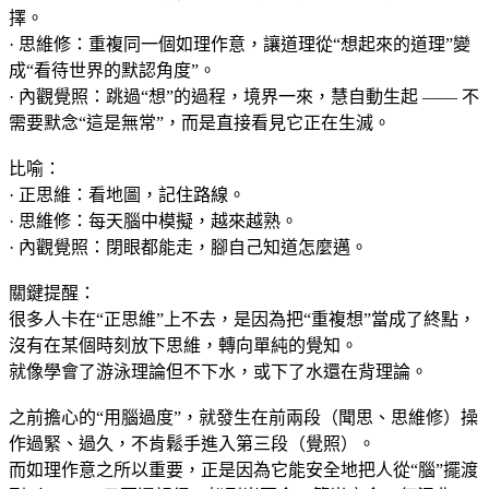
擇。
· 思維修：重複同一個如理作意，讓道理從“想起來的道理”變
成“看待世界的默認角度”。
· 內觀覺照：跳過“想”的過程，境界一來，慧自動生起 —— 不
需要默念“這是無常”，而是直接看見它正在生滅。
比喻：
· 正思維：看地圖，記住路線。
· 思維修：每天腦中模擬，越來越熟。
· 內觀覺照：閉眼都能走，腳自己知道怎麼邁。
關鍵提醒：
很多人卡在“正思維”上不去，是因為把“重複想”當成了終點，
沒有在某個時刻放下思維，轉向單純的覺知。
就像學會了游泳理論但不下水，或下了水還在背理論。
之前擔心的“用腦過度”，就發生在前兩段（聞思、思維修）操
作過緊、過久，不肯鬆手進入第三段（覺照）。
而如理作意之所以重要，正是因為它能安全地把人從“腦”擺渡