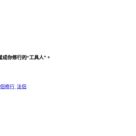
當成你修行的“工具人”
。
伴侶修行
法侶