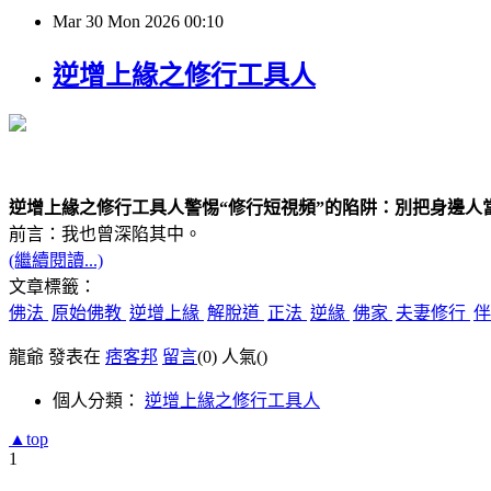
Mar
30
Mon
2026
00:10
逆增上緣之修行工具人
逆增上緣之
修行工具人
警惕“修行短視頻”的陷阱：別把身邊人
前言：我
也
曾深陷其中
。
(繼續閱讀...)
文章標籤：
佛法
原始佛教
逆增上緣
解脫道
正法
逆緣
佛家
夫妻修行
龍爺 發表在
痞客邦
留言
(0)
人氣(
)
個人分類：
逆增上緣之修行工具人
▲top
1