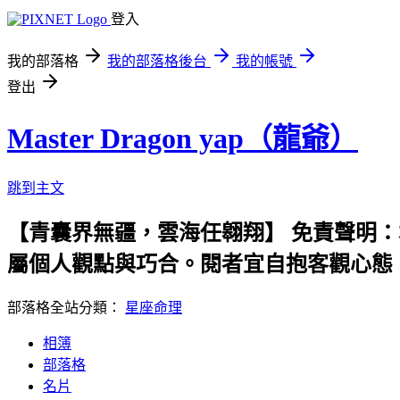
登入
我的部落格
我的部落格後台
我的帳號
登出
Master Dragon yap（龍爺）
跳到主文
【青囊界無疆，雲海任翱翔】 免責聲明
屬個人觀點與巧合。閱者宜自抱客觀心態
部落格全站分類：
星座命理
相簿
部落格
名片