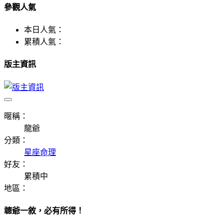
參觀人氣
本日人氣：
累積人氣：
版主資訊
暱稱：
龍爺
分類：
星座命理
好友：
累積中
地區：
聼爺一敘，必有所得！